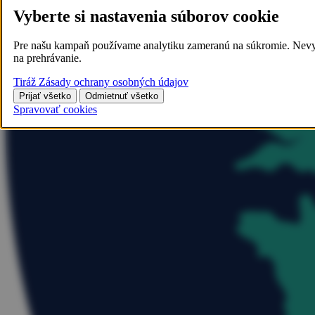
Vyberte si nastavenia súborov cookie
Pre našu kampaň používame analytiku zameranú na súkromie. Nevyhnu
na prehrávanie.
Tiráž
Zásady ochrany osobných údajov
Prijať všetko
Odmietnuť všetko
Spravovať cookies