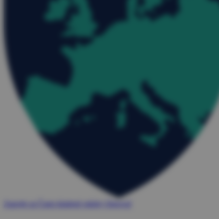
Zapojte sa
Často kladené otázky
Darovať